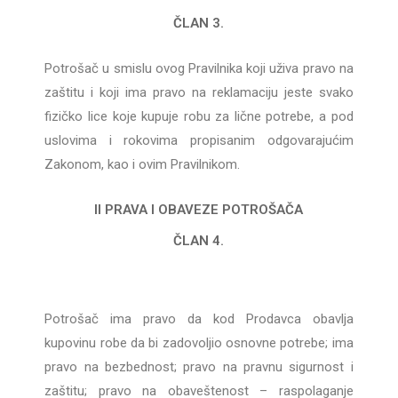
ČLAN 3.
Potrošač u smislu ovog Pravilnika koji uživa pravo na
zaštitu i koji ima pravo na reklamaciju jeste svako
fizičko lice koje kupuje robu za lične potrebe, a pod
uslovima i rokovima propisanim odgovarajućim
Zakonom, kao i ovim Pravilnikom.
II PRAVA I OBAVEZE POTROŠAČA
ČLAN 4.
Potrošač ima pravo da kod Prodavca obavlja
kupovinu robe da bi zadovoljio osnovne potrebe; ima
pravo na bezbednost; pravo na pravnu sigurnost i
zaštitu; pravo na obaveštenost – raspolaganje