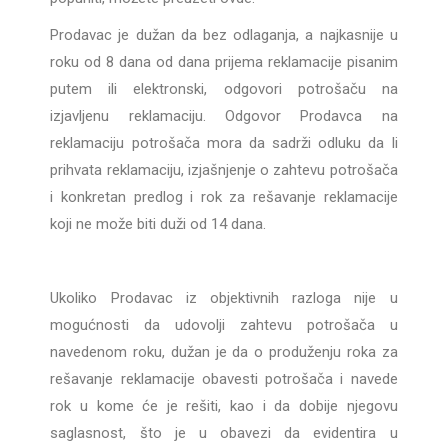
Prodavac je dužan da bez odlaganja, a najkasnije u
roku od 8 dana od dana prijema reklamacije pisanim
putem ili elektronski, odgovori potrošaču na
izjavljenu reklamaciju. Odgovor Prodavca na
reklamaciju potrošača mora da sadrži odluku da li
prihvata reklamaciju, izjašnjenje o zahtevu potrošača
i konkretan predlog i rok za rešavanje reklamacije
koji ne može biti duži od 14 dana.
Ukoliko Prodavac iz objektivnih razloga nije u
mogućnosti da udovolji zahtevu potrošača u
navedenom roku, dužan je da o produženju roka za
rešavanje reklamacije obavesti potrošača i navede
rok u kome će je rešiti, kao i da dobije njegovu
saglasnost, što je u obavezi da evidentira u