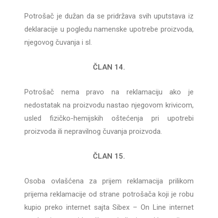
Potrošač je dužan da se pridržava svih uputstava iz
deklaracije u pogledu namenske upotrebe proizvoda,
njegovog čuvanja i sl.
ČLAN 14.
Potrošač nema pravo na reklamaciju ako je
nedostatak na proizvodu nastao njegovom krivicom,
usled fizičko-hemijskih oštećenja pri upotrebi
proizvoda ili nepravilnog čuvanja proizvoda.
ČLAN 15.
Osoba ovlašćena za prijem reklamacija prilikom
prijema reklamacije od strane potrošača koji je robu
kupio preko internet sajta Sibex – On Line internet