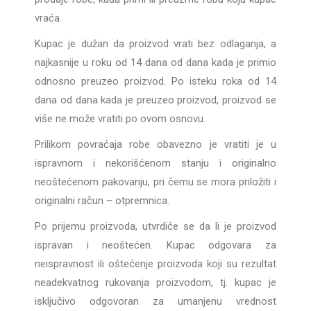
vraća.
Kupac je dužan da proizvod vrati bez odlaganja, a
najkasnije u roku od 14 dana od dana kada je primio
odnosno preuzeo proizvod. Po isteku roka od 14
dana od dana kada je preuzeo proizvod, proizvod se
više ne može vratiti po ovom osnovu.
Prilikom povraćaja robe obavezno je vratiti je u
ispravnom i nekorišćenom stanju i originalno
neoštećenom pakovanju, pri čemu se mora priložiti i
originalni račun – otpremnica.
Po prijemu proizvoda, utvrdiće se da li je proizvod
ispravan i neoštećen. Kupac odgovara za
neispravnost ili oštećenje proizvoda koji su rezultat
neadekvatnog rukovanja proizvodom, tj. kupac je
isključivo odgovoran za umanjenu vrednost