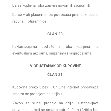
Da se kupljena roba zameni novom ili sličnom ili
Da se vrati plaćeni iznos potrošaču prema iznosu iz
računa – otpremnice
ČLAN 20.
Reklamacijama podleže i roba kupljena na
eventualnim akcijama, sniženjima i rasprodajama.
V ODUSTANAK OD KUPOVINE
ČLAN 21.
Kupovina preko Sibex – On Line internet prodavnice
smatra se prodajom na daljinu.
Zakon za slučaj prodaje na daljinu ustanovljava
pravo kupca, koji se smatra potrošačem (fizičko lice