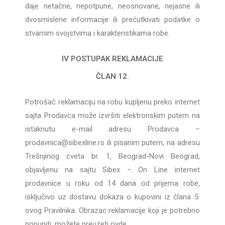
daje netačne, nepotpune, neosnovane, nejasne ili
dvosmislene informacije ili prećutkivati podatke o
stvarnim svojstvima i karakteristikama robe.
IV POSTUPAK REKLAMACIJE
ČLAN 12.
Potrošač reklamaciju na robu kupljenu preko internet
sajta Prodavca može izvršiti elektronskim putem na
istaknutu e-mail adresu Prodavca –
prodavnica@sibexline.rs ili pisanim putem, na adresu
Trešnjinog cveta br. 1, Beograd-Novi Beograd,
objavljenu na sajtu Sibex – On Line internet
prodavnice u roku od 14 dana od prijema robe,
isključivo uz dostavu dokaza o kupovini iz člana 5.
ovog Pravilnika. Obrazac reklamacije koji je potrebno
popuniti, možete preuzeti ovde.