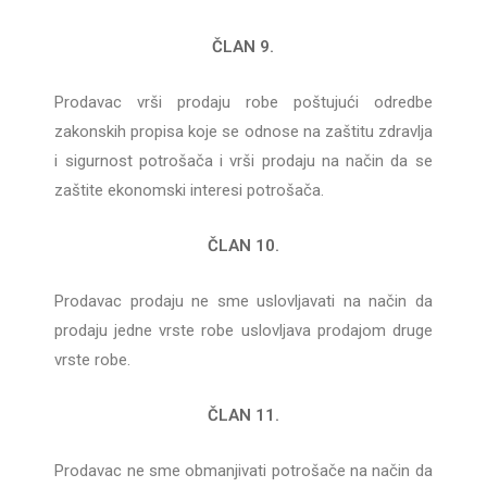
ČLAN 9.
Prodavac vrši prodaju robe poštujući odredbe
zakonskih propisa koje se odnose na zaštitu zdravlja
i sigurnost potrošača i vrši prodaju na način da se
zaštite ekonomski interesi potrošača.
ČLAN 10.
Prodavac prodaju ne sme uslovljavati na način da
prodaju jedne vrste robe uslovljava prodajom druge
vrste robe.
ČLAN 11.
Prodavac ne sme obmanjivati potrošače na način da