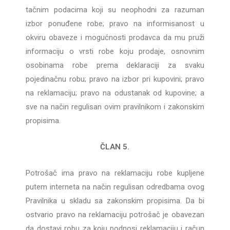
tačnim podacima koji su neophodni za razuman
izbor ponuđene robe; pravo na informisanost u
okviru obaveze i mogućnosti prodavca da mu pruži
informaciju o vrsti robe koju prodaje, osnovnim
osobinama robe prema deklaraciji za svaku
pojedinačnu robu; pravo na izbor pri kupovini; pravo
na reklamaciju; pravo na odustanak od kupovine; a
sve na način regulisan ovim pravilnikom i zakonskim
propisima.
ČLAN 5.
Potrošač ima pravo na reklamaciju robe kupljene
putem interneta na način regulisan odredbama ovog
Pravilnika u skladu sa zakonskim propisima. Da bi
ostvario pravo na reklamaciju potrošač je obavezan
da dostavi robu za koju podnosi reklamaciju i račun