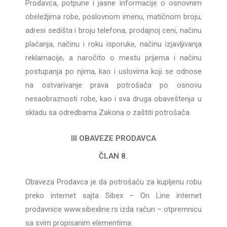
Prodavca, potpune i jasne informacije o osnovnim
obeležjima robe, poslovnom imenu, matičnom broju,
adresi sedišta i broju telefona, prodajnoj ceni, načinu
plaćanja, načinu i roku isporuke, načinu izjavljivanja
reklamacije, a naročito o mestu prijema i načinu
postupanja po njima, kao i uslovima koji se odnose
na ostvarivanje prava potrošaća po osnovu
nesaobraznosti robe, kao i sva druga obaveštenja u
skladu sa odredbama Zakona o zaštiti potrošača.
III OBAVEZE PRODAVCA
ČLAN 8.
Obaveza Prodavca je da potrošaču za kupljenu robu
preko internet sajta Sibex – On Line internet
prodavnice www.sibexline.rs izda račun – otpremnicu
sa svim propisanim elementima.