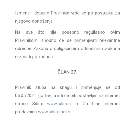
Izmene i dopune Pravilnika vrše se po postupku za
njegovo donošenje.
Na sve što nije posebno regulisano ovim
Pravilnikom, shodno će se primenjivati relevantne
odredbe Zakona o obligacionim odnosima i Zakona
o zaštiti potrošača.
ČLAN 27.
Pravilnik stupa na snagu i primenjuje se od
05.05.2021. godine, a isti će biti postavljen na internet
stranu Sibex
www.sibex.rs
i On Line internet
prodavnicu
www.sibexline.rs
.