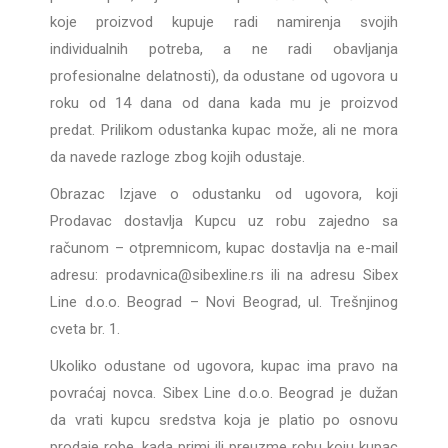
koje proizvod kupuje radi namirenja svojih
individualnih potreba, a ne radi obavljanja
profesionalne delatnosti), da odustane od ugovora u
roku od 14 dana od dana kada mu je proizvod
predat. Prilikom odustanka kupac može, ali ne mora
da navede razloge zbog kojih odustaje.
Obrazac Izjave o odustanku od ugovora, koji
Prodavac dostavlja Kupcu uz robu zajedno sa
računom – otpremnicom, kupac dostavlja na e-mail
adresu: prodavnica@sibexline.rs ili na adresu Sibex
Line d.o.o. Beograd – Novi Beograd, ul. Trešnjinog
cveta br. 1.
Ukoliko odustane od ugovora, kupac ima pravo na
povraćaj novca. Sibex Line d.o.o. Beograd je dužan
da vrati kupcu sredstva koja je platio po osnovu
prodaje robe, kada primi ili preuzme robu koju kupac