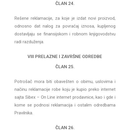
ČLAN 24.
Rešene reklamacije, za koje je izdat novi proizvod,
odnosno dat nalog za povraćaj iznosa, kupljenog
dostavljaju se finansijskom i robnom knjigovodstvu
radi razduženja.
VIII PRELAZNE I ZAVRŠNE ODREDBE
ČLAN 25.
Potrošač mora biti obavešten o obimu, uslovima i
načinu reklamacije robe koju je kupio preko internet
sajta Sibex – On Line internet prodavnice, kao i gde i
kome se podnosi reklamacija i ostalim odredbama
Pravilnika.
ČLAN 26.