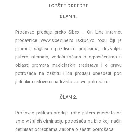
I OPŠTE ODREDBE
ČLAN 1.
Prodavac prodaje preko Sibex – On Line internet
prodavnice www.sibexline.rs isključivo robu čiji je
promet, saglasno pozitivnim propisima, dozvoljen
putem internata, vodeći računa o ograničenjima u
oblasti prometa medicinskih sredstava i o pravu
potrošača na zaštitu i da prodaju obezbedi pod
jednakim uslovima na tržištu za sve potrošače.
ČLAN 2.
Prodavac prilikom prodaje robe putem interneta ne
sme vršiti diskriminaciju potrošača na bilo koji način
definisan odredbama Zakona o zaštiti potrošača.