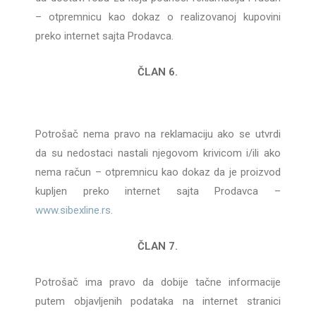
– otpremnicu kao dokaz o realizovanoj kupovini
preko internet sajta Prodavca.
ČLAN 6.
Potrošač nema pravo na reklamaciju ako se utvrdi
da su nedostaci nastali njegovom krivicom i/ili ako
nema račun – otpremnicu kao dokaz da je proizvod
kupljen preko internet sajta Prodavca –
www.sibexline.rs
.
ČLAN 7.
Potrošač ima pravo da dobije tačne informacije
putem objavljenih podataka na internet stranici