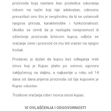
proizvoda koja nastane kao posledica rukovanja
robom na način koji nije adekvatan, odnosno
prevazilazi ono što je neophodno da bi se ustanovili
njegova priroda, karakteristike i funkcionalnost.
Ukoliko se utvrdi da je nastupila neispravnost ili
oštećenje proizvoda krivicom kupca, odbiće se
vraćanje cene i proizvod će mu biti vraćen na njegov
trošak.
Prodavac je dužan da kupcu bez odlaganja vrati
iznos koji je Kupac platio po osnovu ugovora
zaključenog na daljinu, a najkasnije u roku od 14
dana od dana prijema proizvoda od čije kupovine je
Kupac odustao.
Troškove vraćanja robe i novca snosi kupac.
VI OVLAŠĆENJA I ODGOVORNOSTI