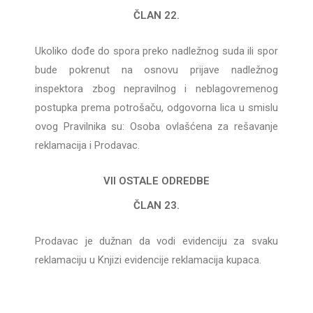
ČLAN 22.
Ukoliko dođe do spora preko nadležnog suda ili spor
bude pokrenut na osnovu prijave nadležnog
inspektora zbog nepravilnog i neblagovremenog
postupka prema potrošaču, odgovorna lica u smislu
ovog Pravilnika su: Osoba ovlašćena za rešavanje
reklamacija i Prodavac.
VII OSTALE ODREDBE
ČLAN 23.
Prodavac je dužnan da vodi evidenciju za svaku
reklamaciju u Knjizi evidencije reklamacija kupaca.