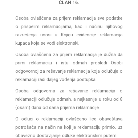
ČLAN 16.
Osoba ovlašćena za prijem reklamacija sve podatke
o prispelim reklamacijama, kao i načinu njihovog
razrešenja unosi u Knjigu evidencije reklamacija
kupaca koja se vodi elektronski.
Osoba ovlašćena za prijem reklamacija je dužna da
primi reklamaciju i istu odmah prosledi Osobi
odgovornoj za rešavanje reklamacija koja odlučuje o
reklamaciji radi daljeg vođenja postupka.
Osoba odgovorna za rešavanje reklamacija o
reklamaciji odlučuje odmah, a najkasnije u roku od 8
(osam) dana od dana prijema reklamacije.
O odluci o reklamaciji ovlašćeno lice obaveštava
potrošača na način na koji je reklamaciju primio, uz
obavezno dostavljanje odluke elektronskim putem.