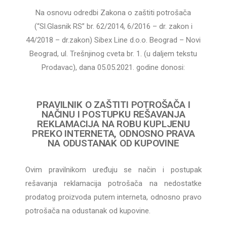
Na osnovu odredbi Zakona o zaštiti potrošača
(“Sl.Glasnik RS” br. 62/2014, 6/2016 – dr. zakon i
44/2018 – dr.zakon) Sibex Line d.o.o. Beograd – Novi
Beograd, ul. Trešnjinog cveta br. 1. (u daljem tekstu
Prodavac), dana 05.05.2021. godine donosi:
PRAVILNIK O ZAŠTITI POTROŠAČA I
NAČINU I POSTUPKU REŠAVANJA
REKLAMACIJA NA ROBU KUPLJENU
PREKO INTERNETA, ODNOSNO PRAVA
NA ODUSTANAK OD KUPOVINE
Ovim pravilnikom uređuju se način i postupak
rešavanja reklamacija potrošača na nedostatke
prodatog proizvoda putem interneta, odnosno pravo
potrošača na odustanak od kupovine.