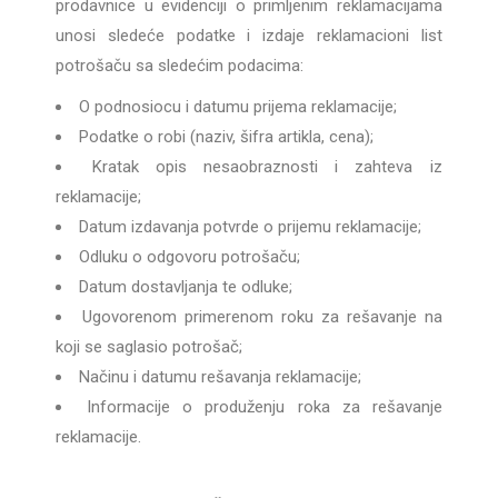
prodavnice u evidenciji o primljenim reklamacijama
unosi sledeće podatke i izdaje reklamacioni list
potrošaču sa sledećim podacima:
O podnosiocu i datumu prijema reklamacije;
Podatke o robi (naziv, šifra artikla, cena);
Kratak opis nesaobraznosti i zahteva iz
reklamacije;
Datum izdavanja potvrde o prijemu reklamacije;
Odluku o odgovoru potrošaču;
Datum dostavljanja te odluke;
Ugovorenom primerenom roku za rešavanje na
koji se saglasio potrošač;
Načinu i datumu rešavanja reklamacije;
Informacije o produženju roka za rešavanje
reklamacije.