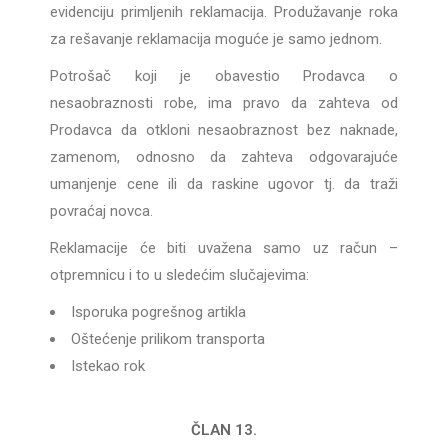
evidenciju primljenih reklamacija. Produžavanje roka
za rešavanje reklamacija moguće je samo jednom.
Potrošač koji je obavestio Prodavca o
nesaobraznosti robe, ima pravo da zahteva od
Prodavca da otkloni nesaobraznost bez naknade,
zamenom, odnosno da zahteva odgovarajuće
umanjenje cene ili da raskine ugovor tj. da traži
povraćaj novca.
Reklamacije će biti uvažena samo uz račun –
otpremnicu i to u sledećim slučajevima:
Isporuka pogrešnog artikla
Oštećenje prilikom transporta
Istekao rok
ČLAN 13.