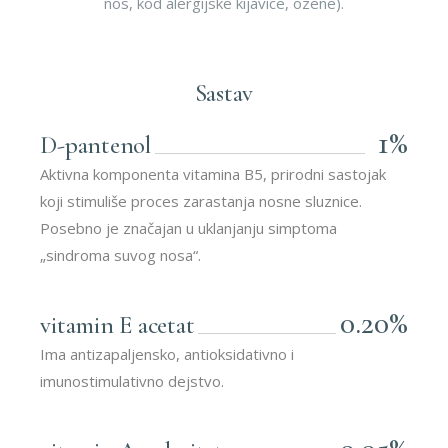
nos, kod alergijske kijavice, ozene).
Sastav
1%
D-pantenol
Aktivna komponenta vitamina B5, prirodni sastojak
koji stimuliše proces zarastanja nosne sluznice.
Posebno je značajan u uklanjanju simptoma
„sindroma suvog nosa“.
0.20%
vitamin E acetat
Ima antizapaljensko, antioksidativno i
imunostimulativno dejstvo.