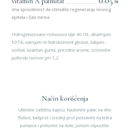
0.05%
vitamin A palmitat
Ima sposobnost da stimuliše regeneraciju nosnog
epitela i čulo mirisa.
Hidrogenizovano ricinusovo ulje 40 OE, dinatrijum
EDTA, natrijum-N-hidroksimetil glicinat, kalijum-
sorbat, ksantan-guma, prirodne arome, izotonični
puferski rastvor pH 7,2.
Način korišćenja
Uklonite zaštitnu kapicu. Naslonite palac na dno
flašice, kažiprst i srednji prst postavite na krilca
pumpice i pritisnite na dole, potom otpustite.