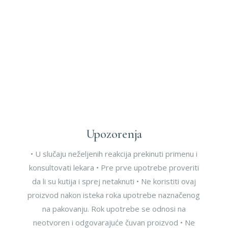
Upozorenja
• U slučaju neželjenih reakcija prekinuti primenu i
konsultovati lekara • Pre prve upotrebe proveriti
da li su kutija i sprej netaknuti • Ne koristiti ovaj
proizvod nakon isteka roka upotrebe naznačenog
na pakovanju. Rok upotrebe se odnosi na
neotvoren i odgovarajuće čuvan proizvod • Ne