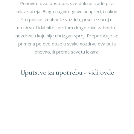
Ponovite ovaj postupak sve dok ne izađe prvi
mlaz spreja. Blago nagnite glavu unapred, i nakon
što polako izdahnete vazduh, prsnite sprej u
nozdrvu. Udahnite i prstom druge ruke zatvorite
nozdrvu u koju nije ubrizgan sprej. Preporučuje se
primena po dve doze u svaku nozdrvu dva puta
dnevno, ili prema savetu lekara.
Uputstvo za upotrebu - vidi ovde