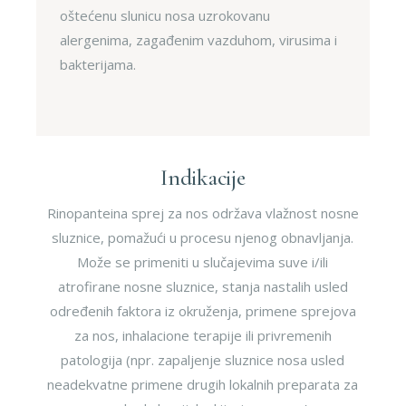
oštećenu slunicu nosa uzrokovanu
alergenima, zagađenim vazduhom, virusima i
bakterijama.
Indikacije
Rinopanteina sprej za nos održava vlažnost nosne
sluznice, pomažući u procesu njenog obnavljanja.
Može se primeniti u slučajevima suve i/ili
atrofirane nosne sluznice, stanja nastalih usled
određenih faktora iz okruženja, primene sprejova
za nos, inhalacione terapije ili privremenih
patologija (npr. zapaljenje sluznice nosa usled
neadekvatne primene drugih lokalnih preparata za