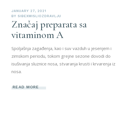
JANUARY 27, 2021
BY
SIBEXMISLIOZDRAVLJU
Značaj preparata sa
vitaminom A
Spoljašnja zagađenja, kao i suv vazduh u jesenjem i
zimskom periodu, tokom grejne sezone dovodi do
isušivanja sluznice nosa, stvaranja krusti i krvarenja iz
nosa.
READ MORE